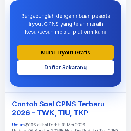
Bergabunglah dengan ribuan peserta
tryout CPNS yang telah meraih
kesuksesan melalui platform kami
Mulai Tryout Gratis
Daftar Sekarang
Contoh Soal CPNS Terbaru
2026 - TWK, TIU, TKP
Umum
166
dilihat
Terbit:
18 Mei 2026
Update:
06 Agustus 2026
Editor: Tim Redaksi Tes CPNS