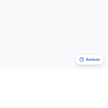
Bantuan
Legal
Kebijakan Privasi
Syarat & Ketentuan