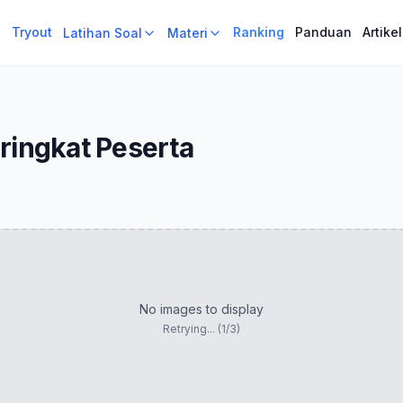
i
Tryout
Ranking
Panduan
Artikel
Latihan Soal
Materi
ringkat Peserta
Loading slides...
Retry attempt
1
/3