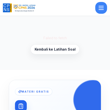
Latihan Soal Pilar Negara 5
— Latihan Soal
TWK
CPNS 2026
Failed to fetch
Kembali ke Latihan Soal
MATERI GRATIS