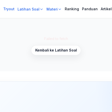
i
i
Tryout
Tryout
Ranking
Ranking
Panduan
Panduan
Artikel
Artikel
Latihan Soal
Latihan Soal
Materi
Materi
Failed to fetch
Kembali ke Latihan Soal