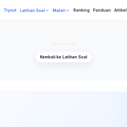
i
i
Tryout
Tryout
Ranking
Ranking
Panduan
Panduan
Artikel
Artikel
Latihan Soal
Latihan Soal
Materi
Materi
Failed to fetch
Kembali ke Latihan Soal