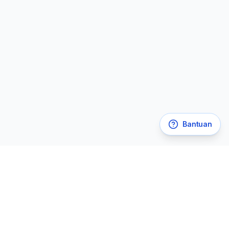
Bantuan
Legal
Kebijakan Privasi
Syarat & Ketentuan