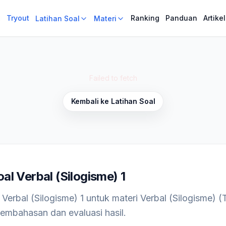
i
i
Tryout
Tryout
Ranking
Ranking
Panduan
Panduan
Artikel
Artikel
Latihan Soal
Latihan Soal
Materi
Materi
Failed to fetch
Kembali ke Latihan Soal
al Verbal (Silogisme) 1
l Verbal (Silogisme) 1 untuk materi Verbal (Silogisme)
embahasan dan evaluasi hasil.