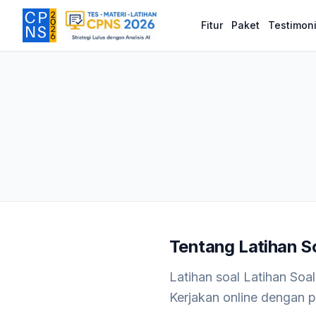
Fitur
Fitur
Paket
Paket
Testimon
Testimon
Latihan Soal Verbal (Silogisme) 1
— Latihan Soal
TIU
CPNS 2026
Tentang
Latihan So
Latihan soal Latihan Soa
Kerjakan online dengan p