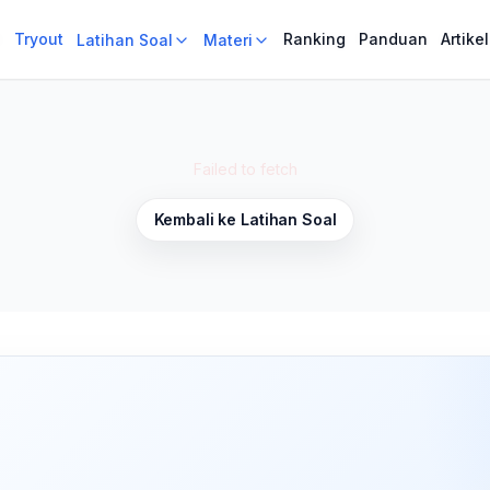
i
i
Tryout
Tryout
Ranking
Ranking
Panduan
Panduan
Artikel
Artikel
Latihan Soal
Latihan Soal
Materi
Materi
Failed to fetch
Kembali ke Latihan Soal