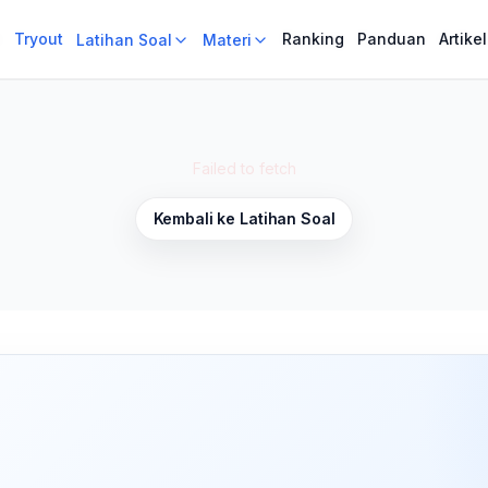
i
i
Tryout
Tryout
Ranking
Ranking
Panduan
Panduan
Artikel
Artikel
Latihan Soal
Latihan Soal
Materi
Materi
26
Failed to fetch
Kembali ke Latihan Soal